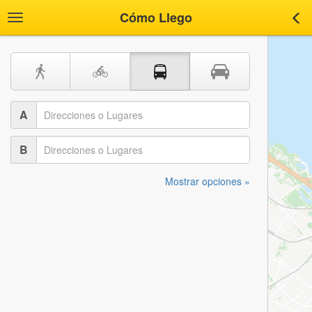
Cómo Llego
Toggle
Tog
navigation
nav
A
B
Mostrar opciones »