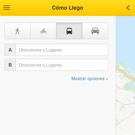
Cómo Llego
Toggle
Tog
navigation
nav
A
B
Mostrar opciones »