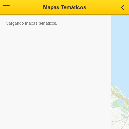
Mapas Temáticos
Toggle
Tog
navigation
nav
Cargando mapas temáticos...