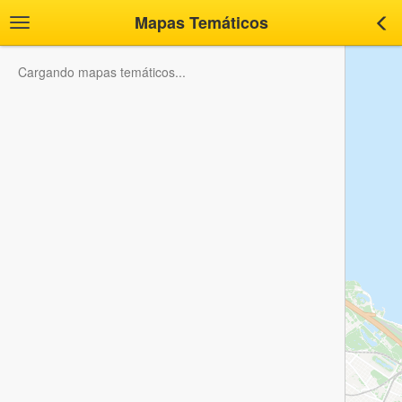
Mapas Temáticos
Toggle
Tog
navigation
nav
Cargando mapas temáticos...