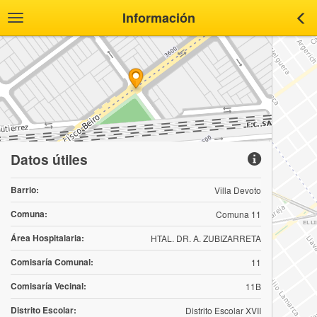
Información
Toggle
Tog
navigation
nav
Datos útiles
Barrio:
Villa Devoto
Comuna:
Comuna 11
Área Hospitalaria:
HTAL. DR. A. ZUBIZARRETA
Comisaría Comunal:
11
Comisaría Vecinal:
11B
Distrito Escolar:
Distrito Escolar XVII