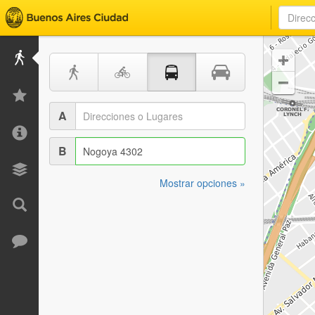


A
B
Mostrar opciones »