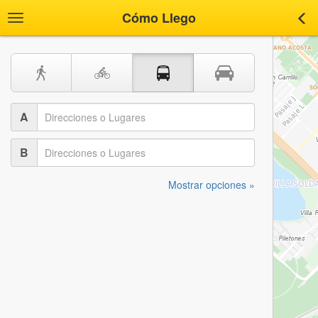
Cómo Llego
Toggle
Tog
navigation
nav
A
B
Mostrar opciones »