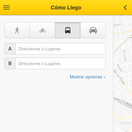
Cómo Llego
Toggle
Tog
navigation
nav
A
B
Mostrar opciones »