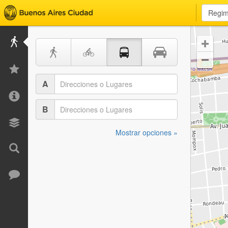


A
B
Mostrar opciones »