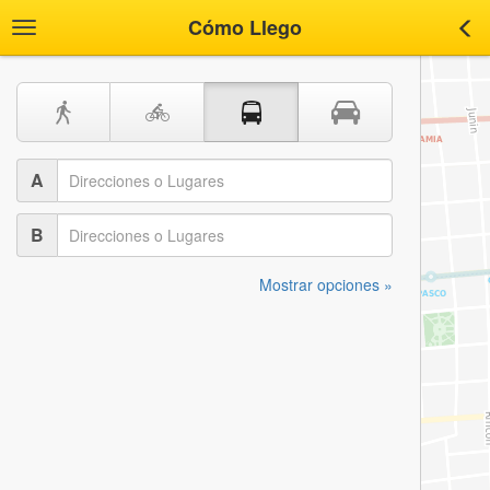
Cómo Llego
Toggle
Tog
navigation
nav
A
B
Mostrar opciones »