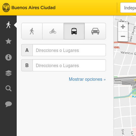


A
B
Mostrar opciones »