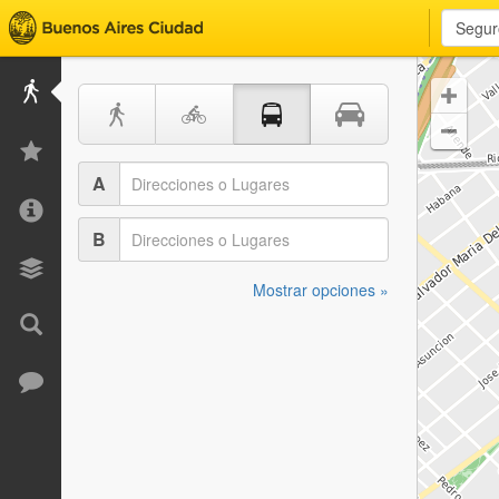


A
B
Mostrar opciones »