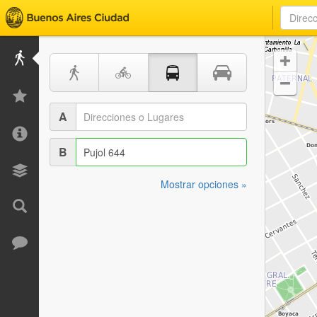


A
B
Mostrar opciones »