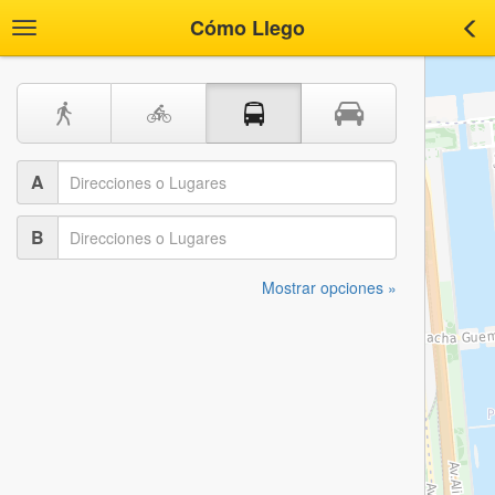
Cómo Llego
Toggle
Tog
navigation
nav
A
B
Mostrar opciones »