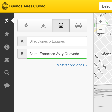


A
B
Mostrar opciones »