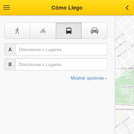
Cómo Llego
Toggle
Tog
navigation
nav
A
B
Mostrar opciones »