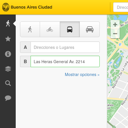


A
B
Mostrar opciones »