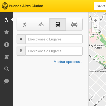


A
B
Mostrar opciones »