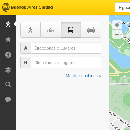


A
B
Mostrar opciones »