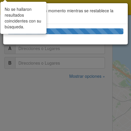
Cómo Llego
Toggle
Tog
No se hallaron
Por favor aguarde un momento mientras se restablece la
navigation
nav
resultados
aplicación...
coincidentes con su
búsqueda.
A
B
Mostrar opciones »