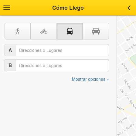
Cómo Llego
Toggle
Tog
navigation
nav
A
B
Mostrar opciones »