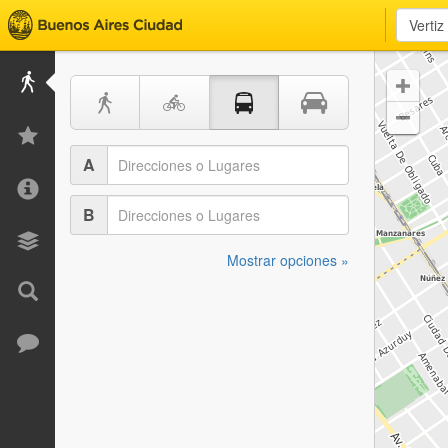


A
B
Mostrar opciones »