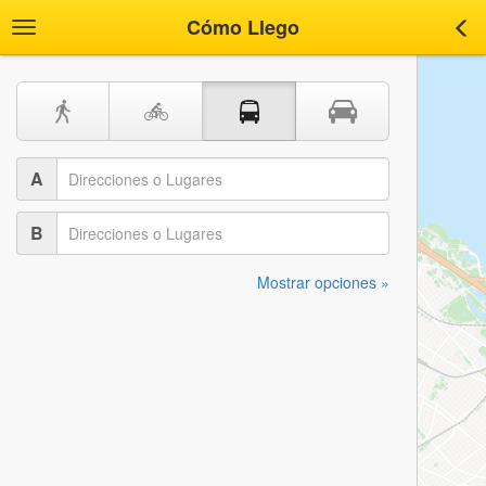
Cómo Llego
Toggle
Tog
navigation
nav
A
B
Mostrar opciones »