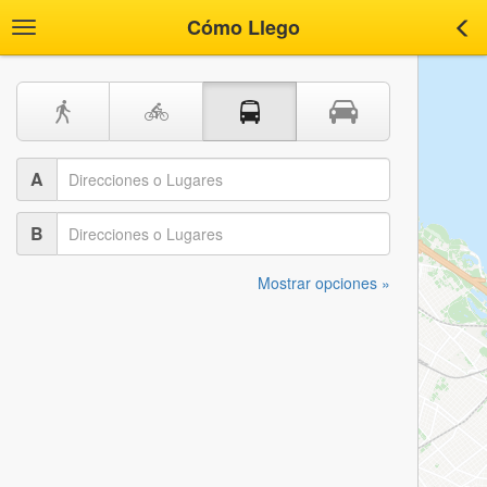
Cómo Llego
Toggle
Tog
navigation
nav
A
B
Mostrar opciones »