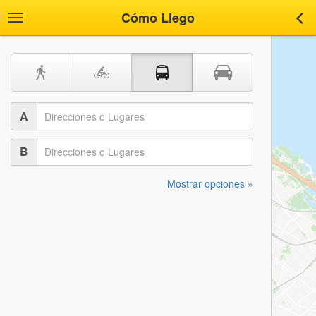
Cómo Llego
Toggle
Tog
navigation
nav
A
B
Mostrar opciones »